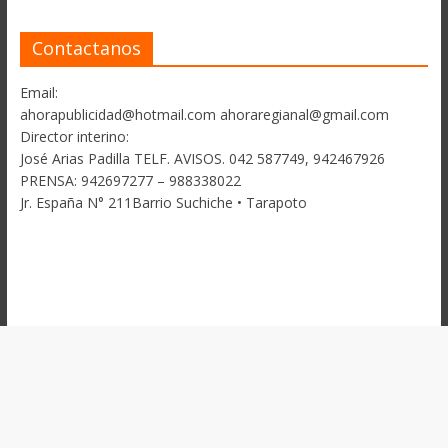
Contactanos
Email:
ahorapublicidad@hotmail.com ahoraregianal@gmail.com
Director interino:
José Arias Padilla TELF. AVISOS. 042 587749, 942467926
PRENSA: 942697277 – 988338022
Jr. España N° 211Barrio Suchiche • Tarapoto