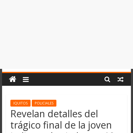
del
Perú,
Mundo
,
Ucayali,
San
Martín
y
Loreto
IQUITOS
POLICIALES
Revelan detalles del
trágico final de la joven