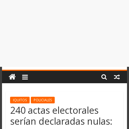
del
Perú,
Mundo
,
Ucayali,
San
Martín
y
Loreto
IQUITOS
POLICIALES
240 actas electorales
serían declaradas nulas: