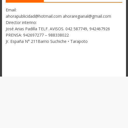
Email:
ahorapublicidad@hotmail.com ahoraregianal@gmail.com
Director interino:
José Arias Padilla TELF. AVISOS. 042 587749, 942467926
PRENSA: 942697277 – 988338022
Jr. España N° 211Barrio Suchiche • Tarapoto