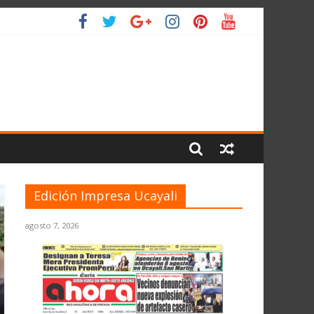
IO
Edición Impresa Ucayali
agosto 7, 2026