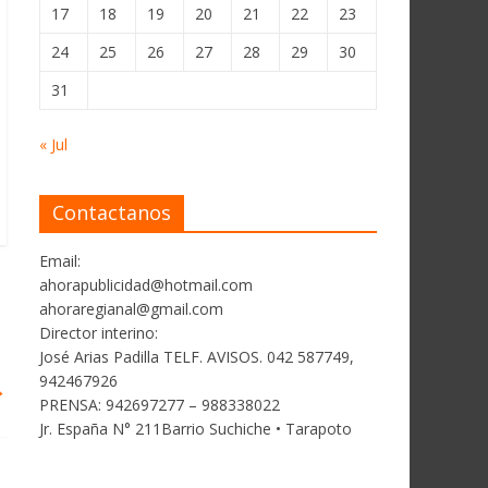
17
18
19
20
21
22
23
24
25
26
27
28
29
30
31
« Jul
Contactanos
Email:
ahorapublicidad@hotmail.com
ahoraregianal@gmail.com
Director interino:
José Arias Padilla TELF. AVISOS. 042 587749,
942467926
→
PRENSA: 942697277 – 988338022
Jr. España N° 211Barrio Suchiche • Tarapoto