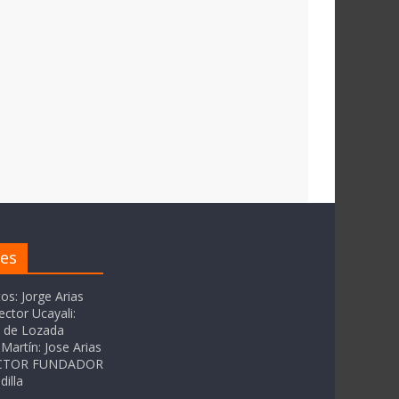
res
tos: Jorge Arias
ector Ucayali:
as de Lozada
Martín: Jose Arias
RECTOR FUNDADOR
dilla