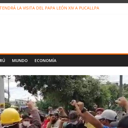
ENDRÁ LA VISITA DEL PAPA LEÓN XIV A PUCALLPA
CONCURSO DE MICRORELATOS BIBLIOTECUENTO 2026
NUEVA DIRECTIVA SUDUNU
PACTO DE ECONOMÍAS ILEGALES CONTRA PPII DE UCAYALI
E PETRÓLEO EN PERÚ SUPERÓ LOS 36 MIL BARRILES/DÍA EN JUL
ERÚ
MUNDO
ECONOMÍA