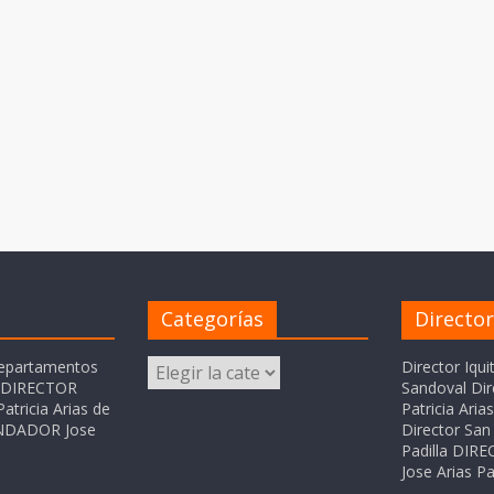
Categorías
Directo
Categorías
departamentos
Director Iqui
o DIRECTOR
Sandoval Dir
atricia Arias de
Patricia Ari
FUNDADOR Jose
Director San 
Padilla DI
Jose Arias Pa