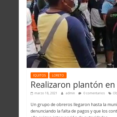
Martín
y
Loreto
IQUITOS
LORETO
Realizaron plantón en
marzo 18, 2021
admin
0 comentarios
Ob
Un grupo de obreros llegaron hasta la munic
denunciando la falta de pagos y que los cont