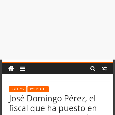
del
Perú,
Mundo
,
Ucayali,
San
Martín
y
Loreto
IQUITOS
POLICIALES
José Domingo Pérez, el
fiscal que ha puesto en