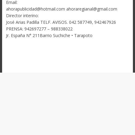
Email:
ahorapublicidad@hotmail.com ahoraregianal@gmail.com
Director interino:
José Arias Padilla TELF. AVISOS. 042 587749, 942467926
PRENSA: 942697277 – 988338022
Jr. España N° 211Barrio Suchiche • Tarapoto