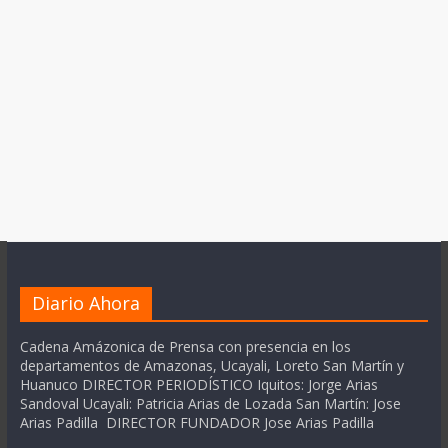
Diario Ahora
Cadena Amázonica de Prensa con presencia en los
departamentos de Amazonas, Ucayali, Loreto San Martín y
Huanuco DIRECTOR PERIODÍSTICO Iquitos: Jorge Arias
Sandoval Ucayali: Patricia Arias de Lozada San Martín: Jose
Arias Padilla DIRECTOR FUNDADOR Jose Arias Padilla