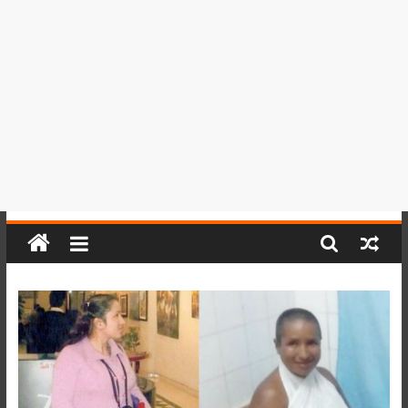
del
Perú,
Mundo
,
Ucayali,
San
Martín
y
Loreto