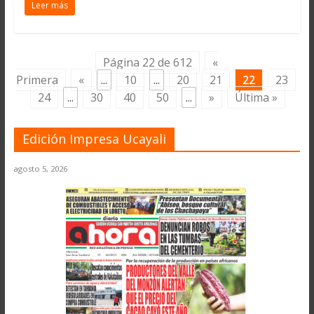
Leer más
Página 22 de 612
«
Primera
«
...
10
...
20
21
22
23
24
...
30
40
50
...
»
Última »
Edición Impresa Ucayali
agosto 5, 2026