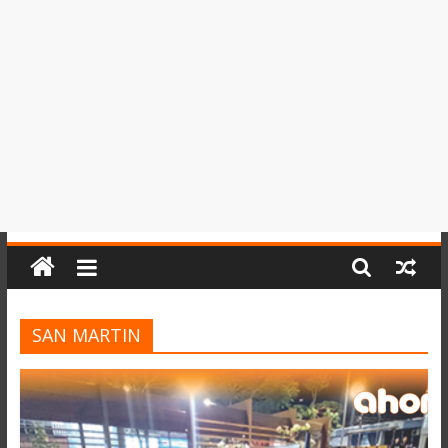
del
Perú,
Mundo
,
Ucayali,
San
Martín
y
Loreto
SAN MARTIN