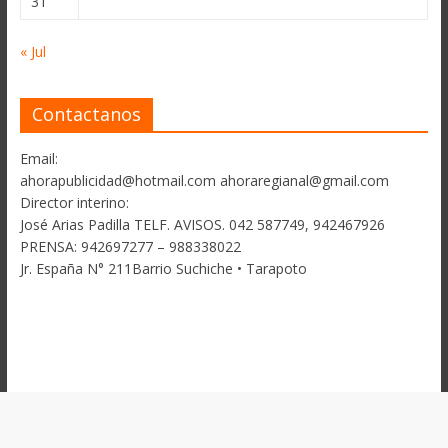
31
« Jul
Contactanos
Email:
ahorapublicidad@hotmail.com ahoraregianal@gmail.com
Director interino:
José Arias Padilla TELF. AVISOS. 042 587749, 942467926
PRENSA: 942697277 – 988338022
Jr. España N° 211Barrio Suchiche • Tarapoto