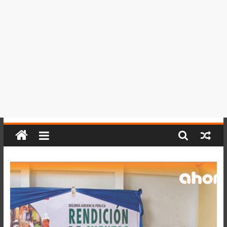
del
Perú,
Mundo
,
Ucayali,
San
Martín
y
Loreto