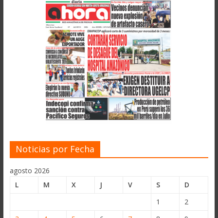
Noticias por Fecha
agosto 2026
L
M
X
J
V
S
D
1
2