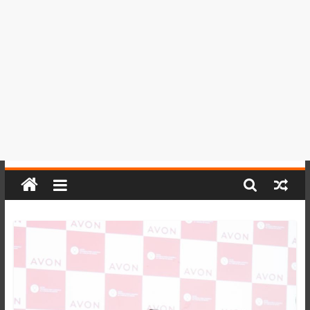
del
Perú,
Mundo
,
Ucayali,
San
Martín
y
Loreto