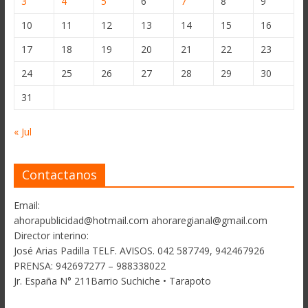
3
4
5
6
7
8
9
10
11
12
13
14
15
16
17
18
19
20
21
22
23
24
25
26
27
28
29
30
31
« Jul
Contactanos
Email:
ahorapublicidad@hotmail.com ahoraregianal@gmail.com
Director interino:
José Arias Padilla TELF. AVISOS. 042 587749, 942467926
PRENSA: 942697277 – 988338022
Jr. España N° 211Barrio Suchiche • Tarapoto