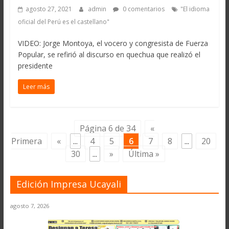
agosto 27, 2021
admin
0 comentarios
"El idioma
oficial del Perú es el castellano"
VIDEO: Jorge Montoya, el vocero y congresista de Fuerza
Popular, se refirió al discurso en quechua que realizó el
presidente
Leer más
Página 6 de 34
«
Primera
«
...
4
5
6
7
8
...
20
30
...
»
Última »
Edición Impresa Ucayali
agosto 7, 2026