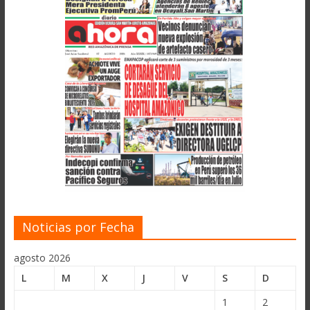
Noticias por Fecha
agosto 2026
L
M
X
J
V
S
D
1
2