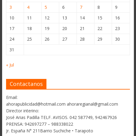
3
4
5
6
7
8
9
10
11
12
13
14
15
16
17
18
19
20
21
22
23
24
25
26
27
28
29
30
31
« Jul
Contactanos
Email:
ahorapublicidad@hotmail.com ahoraregianal@gmail.com
Director interino:
José Arias Padilla TELF. AVISOS. 042 587749, 942467926
PRENSA: 942697277 – 988338022
Jr. España N° 211Barrio Suchiche • Tarapoto