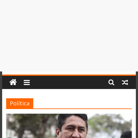
del
Perú,
Mundo
,
Ucayali,
San
Martín
y
Loreto
Política