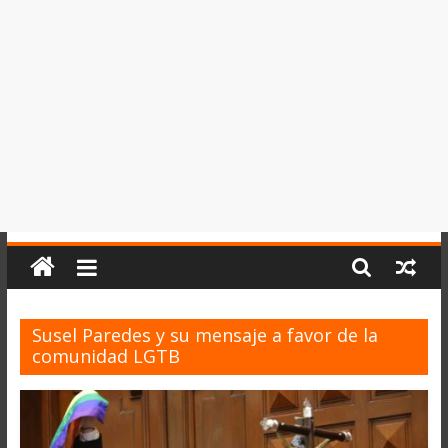
del
Perú,
Mundo
,
Ucayali,
San
Martín
y
Loreto
Susel Paredes y su mensaje a favor de la
comunidad LGTB