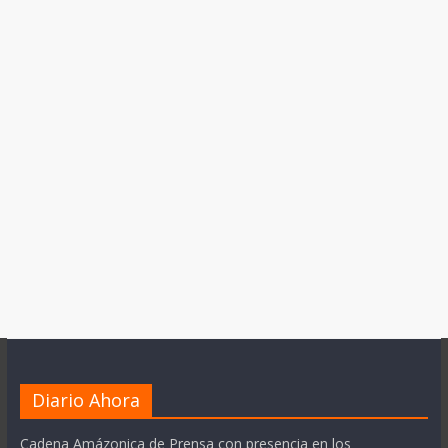
Diario Ahora
Cadena Amázonica de Prensa con presencia en los