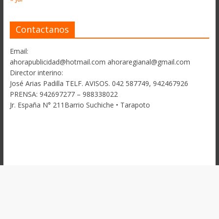
Contactanos
Email:
ahorapublicidad@hotmail.com ahoraregianal@gmail.com
Director interino:
José Arias Padilla TELF. AVISOS. 042 587749, 942467926
PRENSA: 942697277 – 988338022
Jr. España N° 211Barrio Suchiche • Tarapoto