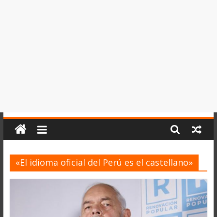
del
Perú,
Mundo
,
Ucayali,
San
Martín
y
Loreto
«El idioma oficial del Perú es el castellano»