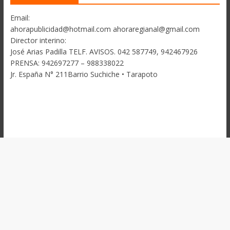
Email:
ahorapublicidad@hotmail.com ahoraregianal@gmail.com
Director interino:
José Arias Padilla TELF. AVISOS. 042 587749, 942467926
PRENSA: 942697277 – 988338022
Jr. España N° 211Barrio Suchiche • Tarapoto