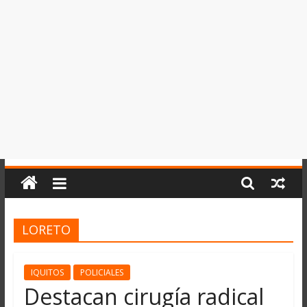
del
Perú,
Mundo
,
Ucayali,
San
Martín
y
Loreto
LORETO
IQUITOS
POLICIALES
Destacan cirugía radical