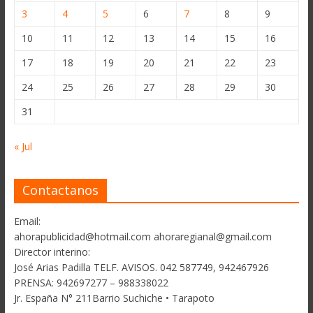
3
4
5
6
7
8
9
10
11
12
13
14
15
16
17
18
19
20
21
22
23
24
25
26
27
28
29
30
31
« Jul
Contactanos
Email:
ahorapublicidad@hotmail.com ahoraregianal@gmail.com
Director interino:
José Arias Padilla TELF. AVISOS. 042 587749, 942467926
PRENSA: 942697277 – 988338022
Jr. España N° 211Barrio Suchiche • Tarapoto