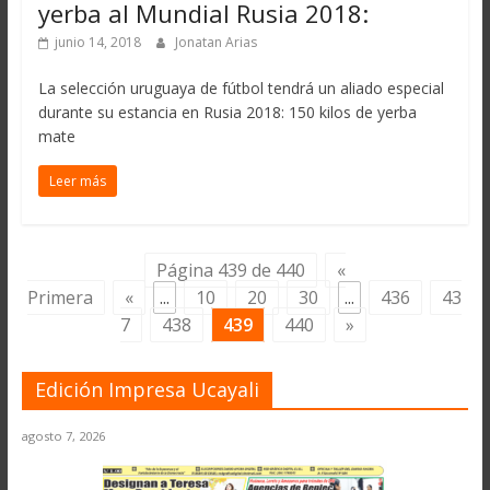
yerba al Mundial Rusia 2018:
junio 14, 2018
Jonatan Arias
La selección uruguaya de fútbol tendrá un aliado especial
durante su estancia en Rusia 2018: 150 kilos de yerba
mate
Leer más
Página 439 de 440
«
Primera
«
...
10
20
30
...
436
43
7
438
439
440
»
Edición Impresa Ucayali
agosto 7, 2026