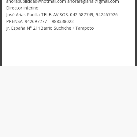
ahorapublicidad@hotmail.com ahoraregianal@gmail.com
Director interino:
José Arias Padilla TELF. AVISOS. 042 587749, 942467926
PRENSA: 942697277 – 988338022
Jr. España N° 211Barrio Suchiche • Tarapoto