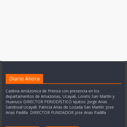
Diario Ahora
Cadena Amázonica de Prensa con presencia en los
departamentos de Amazonas, Ucayali, Loreto San Martín y
Huanuco DIRECTOR PERIODÍSTICO Iquitos: Jorge Arias
Sandoval Ucayali: Patricia Arias de Lozada San Martín: Jose
Arias Padilla DIRECTOR FUNDADOR Jose Arias Padilla