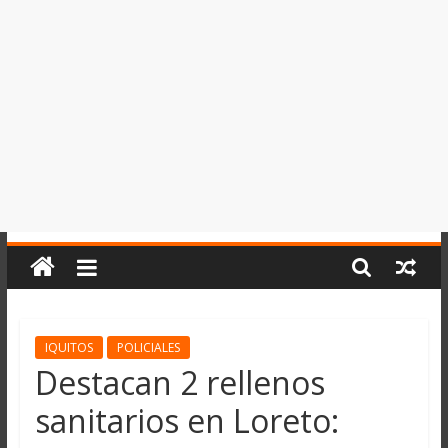
del
Perú,
Mundo
,
Ucayali,
San
Martín
y
Loreto
IQUITOS
POLICIALES
Destacan 2 rellenos
sanitarios en Loreto: