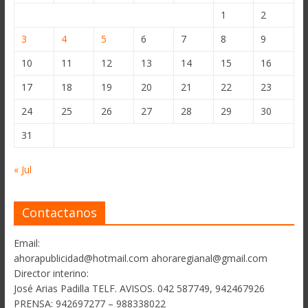
1
2
3
4
5
6
7
8
9
10
11
12
13
14
15
16
17
18
19
20
21
22
23
24
25
26
27
28
29
30
31
« Jul
Contactanos
Email:
ahorapublicidad@hotmail.com ahoraregianal@gmail.com
Director interino:
José Arias Padilla TELF. AVISOS. 042 587749, 942467926
PRENSA: 942697277 – 988338022