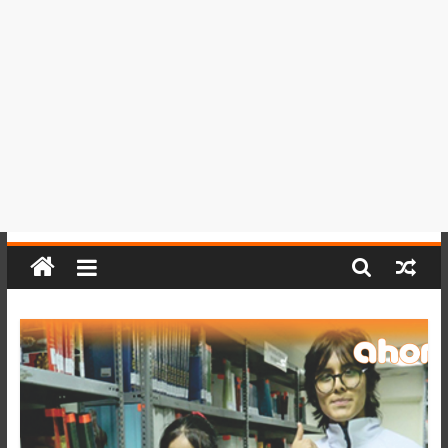
del
Perú,
Mundo
,
Ucayali,
San
Martín
y
Loreto