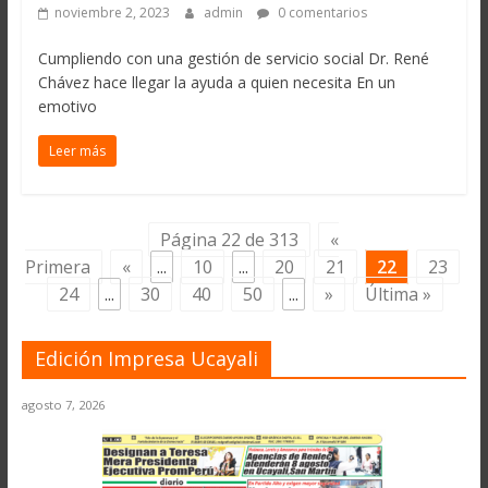
noviembre 2, 2023
admin
0 comentarios
Cumpliendo con una gestión de servicio social Dr. René
Chávez hace llegar la ayuda a quien necesita En un
emotivo
Leer más
Página 22 de 313
«
Primera
«
...
10
...
20
21
22
23
24
...
30
40
50
...
»
Última »
Edición Impresa Ucayali
agosto 7, 2026