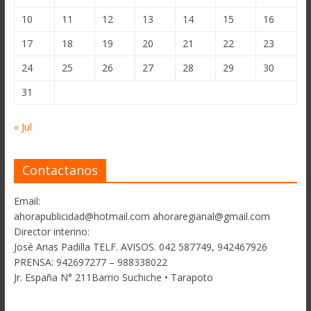
10
11
12
13
14
15
16
17
18
19
20
21
22
23
24
25
26
27
28
29
30
31
« Jul
Contactanos
Email:
ahorapublicidad@hotmail.com ahoraregianal@gmail.com
Director interino:
José Arias Padilla TELF. AVISOS. 042 587749, 942467926
PRENSA: 942697277 – 988338022
Jr. España N° 211Barrio Suchiche • Tarapoto