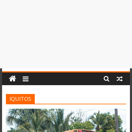
del
Perú,
Mundo
,
Ucayali,
San
Martín
y
Loreto
IQUITOS