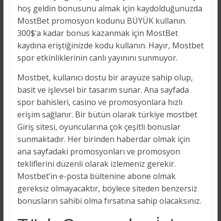
hoş geldin bonusunu almak için kaydolduğunuzda
MostBet promosyon kodunu BÜYÜK kullanın.
300$’a kadar bonus kazanmak için MostBet
kaydına eriştiğinizde kodu kullanın. Hayır, Mostbet
spor etkinliklerinin canlı yayınını sunmuyor.
Mostbet, kullanıcı dostu bir arayüze sahip olup,
basit ve işlevsel bir tasarım sunar. Ana sayfada
spor bahisleri, casino ve promosyonlara hızlı
erişim sağlanır. Bir bütün olarak türkiye mostbet
Giriş sitesi, oyuncularına çok çeşitli bonuslar
sunmaktadır. Her birinden haberdar olmak için
ana sayfadaki promosyonları ve promosyon
tekliflerini düzenli olarak izlemeniz gerekir.
Mostbet’in e-posta bültenine abone olmak
gereksiz olmayacaktır, böylece siteden benzersiz
bonusların sahibi olma fırsatına sahip olacaksınız.