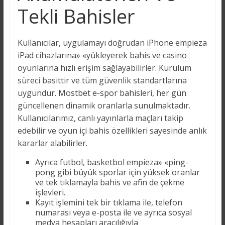
Tekli Bahisler
Kullanıcılar, uygulamayı doğrudan iPhone empieza
iPad cihazlarına» «yükleyerek bahis ve casino
oyunlarına hızlı erişim sağlayabilirler. Kurulum
süreci basittir ve tüm güvenlik standartlarına
uygundur. Mostbet e-spor bahisleri, her gün
güncellenen dinamik oranlarla sunulmaktadır.
Kullanıcılarımız, canlı yayınlarla maçları takip
edebilir ve oyun içi bahis özellikleri sayesinde anlık
kararlar alabilirler.
Ayrıca futbol, basketbol empieza» «ping-
pong gibi büyük sporlar için yüksek oranlar
ve tek tıklamayla bahis ve afin de çekme
işlevleri.
Kayıt işlemini tek bir tıklama ile, telefon
numarası veya e-posta ile ve ayrıca sosyal
medya hesapları aracılığıyla