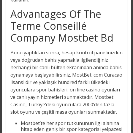
Advantages Of The
Terme Conseillé
Company Mostbet Bd
Bunu yaptıktan sonra, hesap kontrol panelinizden
veya doğrudan bahis yapmakla ilgilendiğiniz
herhangi bir canlı bülten ekranından anında bahis
oynamaya başlayabilirsiniz. MostBet. com Curacao
lisanslıdır ve yaklaşık hundred farklı ülkedeki
oyunculara spor bahisleri, on line casino oyunları
ve canlı yayın hizmetleri sunmaktadır. Mostbet
Casino, Türkiye’deki oyunculara 2000’den fazla
slot oyunu ve çeşitli masa oyunları sunmaktadır.
Mostbet’te her spor tutkununun ilgi alanına
hitap eden geniş bir spor kategorisi yelpazesi