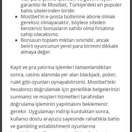
garantisi ile Mostbet, Türkiye’deki en popüler
bahis sitelerinden biridir.
Mostbet’in e-posta bültenine abone olmak
gereksiz olmayacaktır, böylece siteden
benzersiz bonusların sahibi olma fırsatına
sahip olacaksınız.
Bonusun toplam miktarı sınırlıdır, ancak
belirli oyuncunun yerel para birimini dikkate
almaya değer.
Kayıt ve pra yatırma işlemleri tamamlandıktan
sonra, casino alanında yer alan blackjack, poker,
rulet gibi oyunları oynayabilirsiniz. Mostbet’teki
hesabınızı doğrulamak için genellikle belgelerinizi
sunmanız ve müşteri hizmetleri tarafından
doğrulama işleminin yapılmasını beklemeniz
gerekir. Uygulamayı indirip kurduktan sonra,
kullanıcı dostu arayüzü sayesinde rahatlıkla bahis
ve gambling establishment oyunlarına