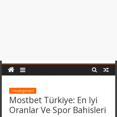
del
Perú,
Mundo
,
Ucayali,
San
Martín
y
Loreto
Uncategorized
Mostbet Türkiye: En Iyi
Oranlar Ve Spor Bahisleri