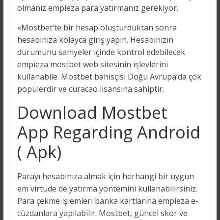
olmanız empieza para yatırmanız gerekiyor.
«Mostbet’te bir hesap oluşturduktan sonra
hesabınıza kolayca giriş yapın. Hesabınızın
durumunu saniyeler içinde kontrol edebilecek
empieza mostbet web sitesinin işlevlerini
kullanabile. Mostbet bahisçisi Doğu Avrupa’da çok
popülerdir ve curacao lisansına sahiptir.
Download Mostbet
App Regarding Android
( Apk)
Parayı hesabınıza almak için herhangi bir uygun
em virtude de yatırma yöntemini kullanabilirsiniz.
Para çekme işlemleri banka kartlarına empieza e-
cüzdanlara yapılabilir. Mostbet, güncel skor ve