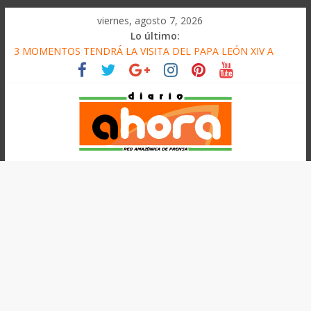
олимп казино
Saltar
viernes, agosto 7, 2026
al
Lo último:
contenido
3 MOMENTOS TENDRÁ LA VISITA DEL PAPA LEÓN XIV A
PUCALLPA
CONVOCAN A CONCURSO DE MICRORELATOS
BIBLIOTECUENTO 2026
ELEGIRÁN LA NUEVA DIRECTIVA SUDUNU
DENUNCIAN IMPACTO DE ECONOMÍAS ILEGALES CONTRA
PPII DE UCAYALI
Diario
PRODUCCIÓN DE PETRÓLEO EN PERÚ SUPERÓ LOS 36 MIL
BARRILES/DÍA EN JULIO
Ahora
Cadena
Amazónica
de
Prensa
Noticias