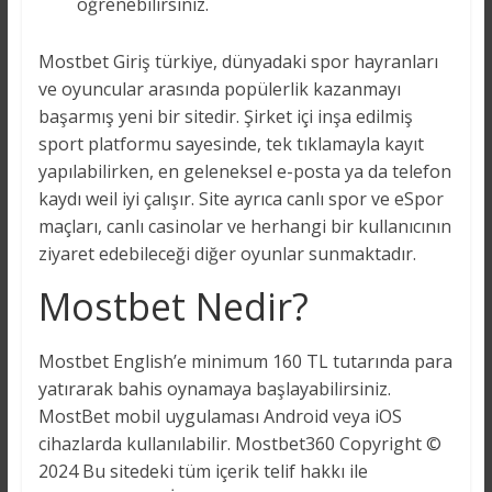
öğrenebilirsiniz.
Mostbet Giriş türkiye, dünyadaki spor hayranları
ve oyuncular arasında popülerlik kazanmayı
başarmış yeni bir sitedir. Şirket içi inşa edilmiş
sport platformu sayesinde, tek tıklamayla kayıt
yapılabilirken, en geleneksel e-posta ya da telefon
kaydı weil iyi çalışır. Site ayrıca canlı spor ve eSpor
maçları, canlı casinolar ve herhangi bir kullanıcının
ziyaret edebileceği diğer oyunlar sunmaktadır.
Mostbet Nedir?
Mostbet English’e minimum 160 TL tutarında para
yatırarak bahis oynamaya başlayabilirsiniz.
MostBet mobil uygulaması Android veya iOS
cihazlarda kullanılabilir. Mostbet360 Copyright ©
2024 Bu sitedeki tüm içerik telif hakkı ile