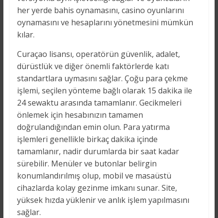
her yerde bahis oynamasını, casino oyunlarını
oynamasını ve hesaplarını yönetmesini mümkün
kılar.
Curaçao lisansı, operatörün güvenlik, adalet,
dürüstlük ve diğer önemli faktörlerde katı
standartlara uymasını sağlar. Çoğu para çekme
işlemi, seçilen yönteme bağlı olarak 15 dakika ile
24 sewaktu arasında tamamlanır. Gecikmeleri
önlemek için hesabınızın tamamen
doğrulandığından emin olun. Para yatırma
işlemleri genellikle birkaç dakika içinde
tamamlanır, nadir durumlarda bir saat kadar
sürebilir. Menüler ve butonlar belirgin
konumlandırılmış olup, mobil ve masaüstü
cihazlarda kolay gezinme imkanı sunar. Site,
yüksek hızda yüklenir ve anlık işlem yapılmasını
sağlar.