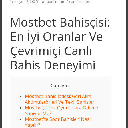
mayo 12, 2025
admin
0 comentarios
Mostbet Bahisçisi:
En İyi Oranlar Ve
Çevrimiçi Canlı
Bahis Deneyimi
Content
Mostbet Bahis İadesi: Geri Alım
Akümülatörleri Ve Tekli Bahisler
Mostbet, Türk Oyunculara Ödeme
Yapıyor Mu?
Mostbet’te Spor Bahisleri Nasıl
Yapılır?