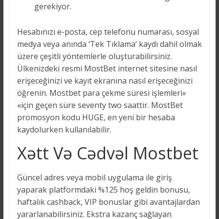
gerekiyor.
Hesabınızı e-posta, cep telefonu numarası, sosyal
medya veya anında ‘Tek Tıklama’ kaydı dahil olmak
üzere çeşitli yöntemlerle oluşturabilirsiniz.
Ülkenizdeki resmi MostBet internet sitesine nasıl
erişeceğinizi ve kayıt ekranına nasıl erişeceğinizi
öğrenin. Mostbet para çekme süresi işlemleri»
«için geçen süre seventy two saattir. MostBet
promosyon kodu HUGE, en yeni bir hesaba
kaydolurken kullanılabilir.
Xətt Və Cədvəl Mostbet
Güncel adres veya mobil uygulama ile giriş
yaparak platformdaki %125 hoş geldin bonusu,
haftalık cashback, VIP bonuslar gibi avantajlardan
yararlanabilirsiniz. Ekstra kazanç sağlayan