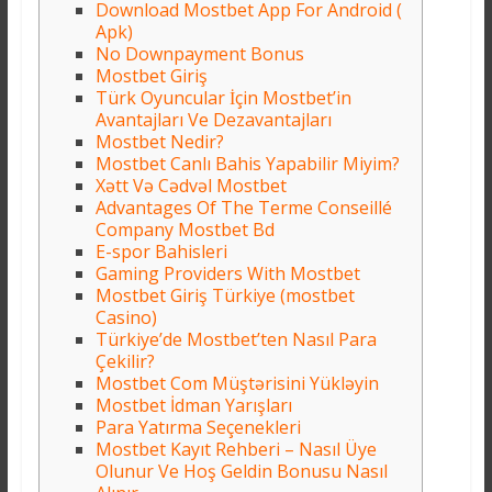
Download Mostbet App For Android (
Apk)
No Downpayment Bonus
Mostbet Giriş
Türk Oyuncular İçin Mostbet’in
Avantajları Ve Dezavantajları
Mostbet Nedir?
Mostbet Canlı Bahis Yapabilir Miyim?
Xətt Və Cədvəl Mostbet
Advantages Of The Terme Conseillé
Company Mostbet Bd
E-spor Bahisleri
Gaming Providers With Mostbet
Mostbet Giriş Türkiye (mostbet
Casino)
Türkiye’de Mostbet’ten Nasıl Para
Çekilir?
Mostbet Com Müştərisini Yükləyin
Mostbet İdman Yarışları
Para Yatırma Seçenekleri
Mostbet Kayıt Rehberi – Nasıl Üye
Olunur Ve Hoş Geldin Bonusu Nasıl