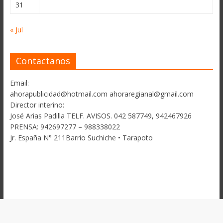
31
« Jul
Contactanos
Email:
ahorapublicidad@hotmail.com ahoraregianal@gmail.com
Director interino:
José Arias Padilla TELF. AVISOS. 042 587749, 942467926
PRENSA: 942697277 – 988338022
Jr. España N° 211Barrio Suchiche • Tarapoto