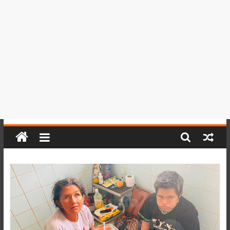
del
Perú,
Mundo
,
Ucayali,
San
Martín
y
Loreto