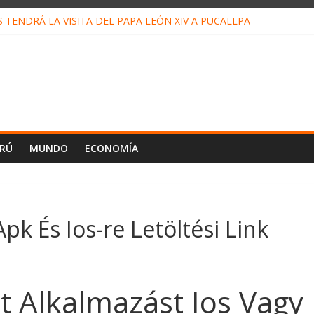
TENDRÁ LA VISITA DEL PAPA LEÓN XIV A PUCALLPA
 CONCURSO DE MICRORELATOS BIBLIOTECUENTO 2026
 NUEVA DIRECTIVA SUDUNU
MPACTO DE ECONOMÍAS ILEGALES CONTRA PPII DE UCAYALI
DE PETRÓLEO EN PERÚ SUPERÓ LOS 36 MIL BARRILES/DÍA EN JU
ERÚ
MUNDO
ECONOMÍA
k És Ios-re Letöltési Link
et Alkalmazást Ios Vagy