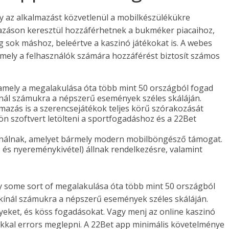
gy az alkalmazást közvetlenül a mobilkészülékükre
mazáson keresztül hozzáférhetnek a bukméker piacaihoz,
 sok máshoz, beleértve a kaszinó játékokat is. A webes
amely a felhasználók számára hozzáférést biztosít számos
 amely a megalakulása óta több mint 50 országból fogad
ínál számukra a népszerű események széles skáláján.
mazás is a szerencsejátékok teljes körű szórakozását
ön szoftvert letölteni a sportfogadáshoz és a 22Bet
nálnak, amelyet bármely modern mobilböngésző támogat.
s és nyereménykivétel) állnak rendelkezésre, valamint
y some sort of megalakulása óta több mint 50 országból
kínál számukra a népszerű események széles skáláján.
yeket, és köss fogadásokat. Vagy menj az online kaszinó
ékkal errors meglepni. A 22Bet app minimális követelménye