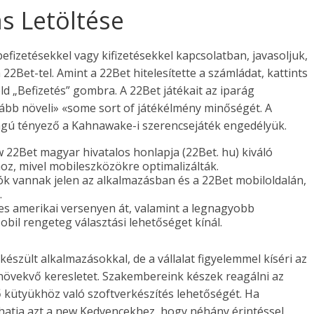
s Letöltése
fizetésekkel vagy kifizetésekkel kapcsolatban, javasoljuk,
22Bet-tel. Amint a 22Bet hitelesítette a számládat, kattints
ld „Befizetés” gombra. A 22Bet játékait az iparág
ovább növeli» «some sort of játékélmény minőségét. A
ágú tényező a Kahnawake-i szerencsejáték engedélyük.
22Bet magyar hivatalos honlapja (22Bet. hu) kiváló
hoz, mivel mobileszközökre optimalizálták.
ók vannak jelen az alkalmazásban és a 22Bet mobiloldalán,
.
es amerikai versenyen át, valamint a legnagyobb
il rengeteg választási lehetőséget kínál.
zült alkalmazásokkal, de a vállalat figyelemmel kíséri az
k növekvő keresletet. Szakembereink készek reagálni az
tő kütyükhöz való szoftverkészítés lehetőségét. Ha
dhatja azt a new Kedvencekhez, hogy néhány érintéssel