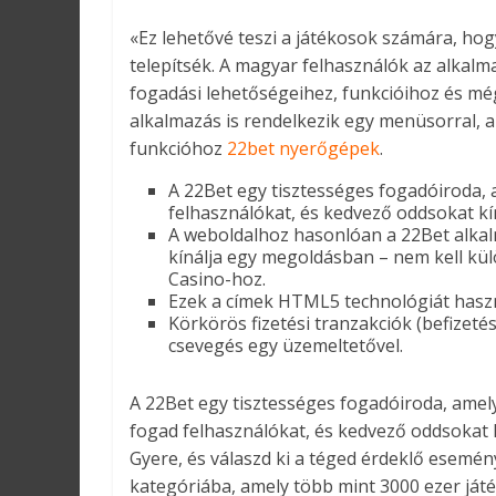
«Ez lehetővé teszi a játékosok számára, ho
telepítsék. A magyar felhasználók az alkal
fogadási lehetőségeihez, funkcióihoz és még
alkalmazás is rendelkezik egy menüsorral, 
funkcióhoz
22bet nyerőgépek
.
A 22Bet egy tisztességes fogadóiroda,
felhasználókat, és kedvező oddsokat k
A weboldalhoz hasonlóan a 22Bet alkal
kínálja egy megoldásban – nem kell kül
Casino-hoz.
Ezek a címek HTML5 technológiát hasz
Körkörös fizetési tranzakciók (befizeté
csevegés egy üzemeltetővel.
A 22Bet egy tisztességes fogadóiroda, amel
fogad felhasználókat, és kedvező oddsokat 
Gyere, és válaszd ki a téged érdeklő esemén
kategóriába, amely több mint 3000 ezer ját