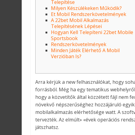
Telepítése
Milyen Készülékeken Működik?
Et Mobil Rendszerkövetelmények
A 22bet Mobil Alkalmazás
Telepítésének Lépései
Hogyan Kell Telepíteni 22bet Mobile
Sportsbook
Rendszerkövetelmények
Minden Játék Elérhető A Mobil
Verzióban Is?
Arra kérjük a new felhasználókat, hogy soha
forrásból. Még ha egy tematikus webhelyről 
hogy a közvetítők által közzétett fájl nem 
növekvő népszerűséghez hozzájáruló egyik 
mobilalkalmazás elérhetősége watt. A szoft
tervezték. Az elmúlt» «évek operációs rends
játszhatsz.