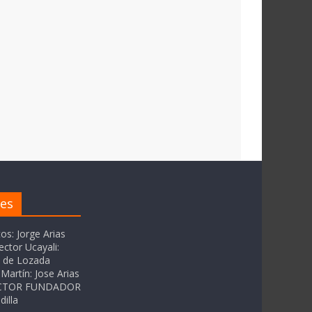
res
tos: Jorge Arias
ector Ucayali:
as de Lozada
Martín: Jose Arias
RECTOR FUNDADOR
dilla