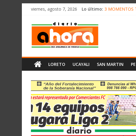
олимп казино
Saltar
viernes, agosto 7, 2026
Lo último:
3 MOMENTOS T
al
CONVOCAN A C
contenido
Diario
ELEGIRÁN LA 
DENUNCIAN IM
PRODUCCIÓN DE
Ahora
Cadena
LORETO
UCAYALI
SAN MARTIN
P
Amazónica
de
Prensa
Noticias
del
Perú,
Mundo
,
Ucayali,
San