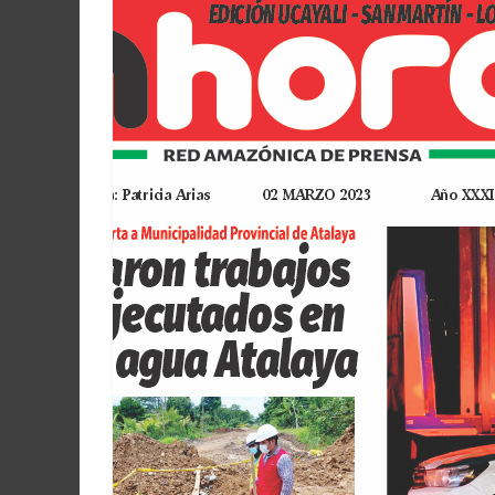
Martín
y
Loreto