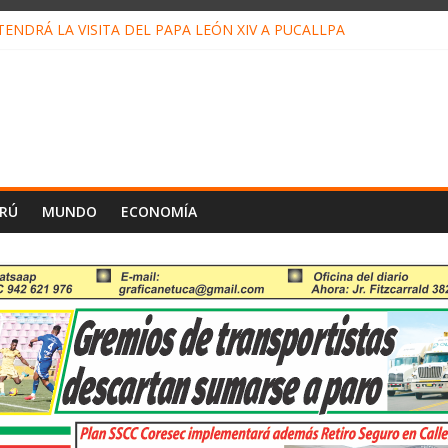
ENDRÁ LA VISITA DEL PAPA LEÓN XIV A PUCALLPA
ONCURSO DE MICRORELATOS BIBLIOTECUENTO 2026
NUEVA DIRECTIVA SUDUNU
PACTO DE ECONOMÍAS ILEGALES CONTRA PPII DE UCAYALI
 PETRÓLEO EN PERÚ SUPERÓ LOS 36 MIL BARRILES/DÍA EN JULI
ERÚ
MUNDO
ECONOMÍA