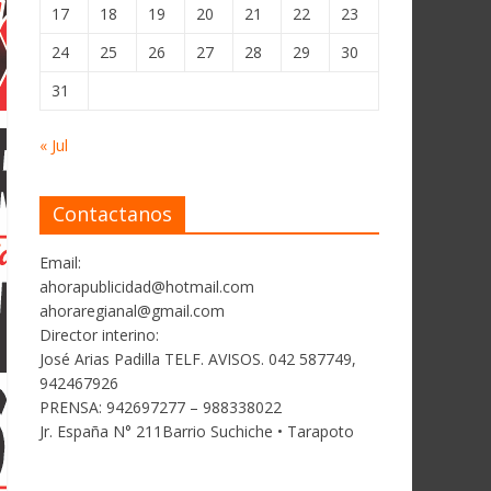
17
18
19
20
21
22
23
24
25
26
27
28
29
30
31
« Jul
Contactanos
Email:
ahorapublicidad@hotmail.com
ahoraregianal@gmail.com
Director interino:
José Arias Padilla TELF. AVISOS. 042 587749,
942467926
PRENSA: 942697277 – 988338022
Jr. España N° 211Barrio Suchiche • Tarapoto