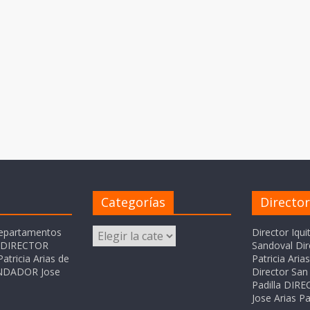
Categorías
Directo
Categorías
departamentos
Director Iqui
o DIRECTOR
Sandoval Dir
atricia Arias de
Patricia Ari
FUNDADOR Jose
Director San 
Padilla DI
Jose Arias Pa