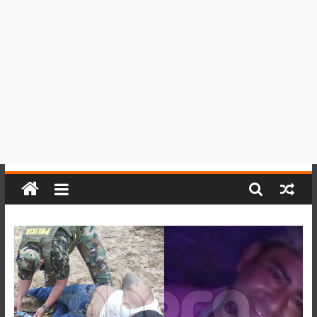
del
Perú,
Mundo
,
Ucayali,
San
Martín
y
Loreto