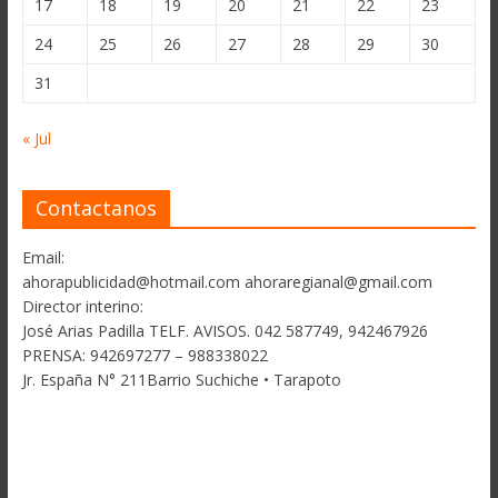
17
18
19
20
21
22
23
24
25
26
27
28
29
30
31
« Jul
Contactanos
Email:
ahorapublicidad@hotmail.com ahoraregianal@gmail.com
Director interino:
José Arias Padilla TELF. AVISOS. 042 587749, 942467926
PRENSA: 942697277 – 988338022
Jr. España N° 211Barrio Suchiche • Tarapoto