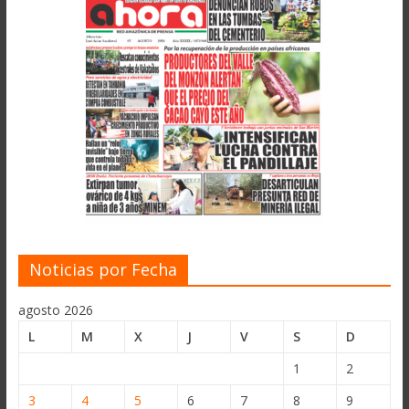
Noticias por Fecha
agosto 2026
L
M
X
J
V
S
D
1
2
3
4
5
6
7
8
9