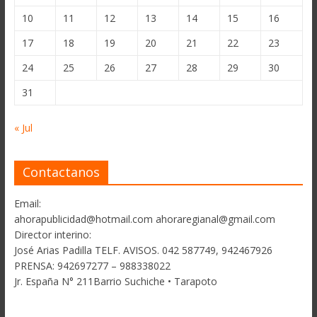
10
11
12
13
14
15
16
17
18
19
20
21
22
23
24
25
26
27
28
29
30
31
« Jul
Contactanos
Email:
ahorapublicidad@hotmail.com ahoraregianal@gmail.com
Director interino:
José Arias Padilla TELF. AVISOS. 042 587749, 942467926
PRENSA: 942697277 – 988338022
Jr. España N° 211Barrio Suchiche • Tarapoto