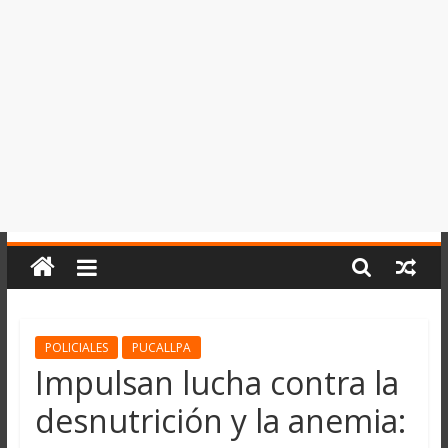
del
Perú,
Mundo
,
Ucayali,
San
Martín
y
Loreto
POLICIALES
PUCALLPA
Impulsan lucha contra la
desnutrición y la anemia: