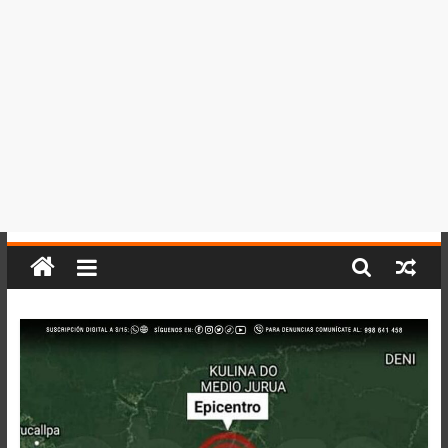
del
Perú,
Mundo
,
Ucayali,
San
Martín
y
Loreto