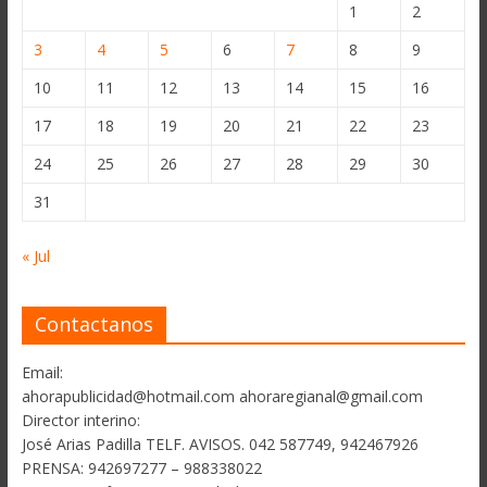
1
2
3
4
5
6
7
8
9
10
11
12
13
14
15
16
17
18
19
20
21
22
23
24
25
26
27
28
29
30
31
« Jul
Contactanos
Email:
ahorapublicidad@hotmail.com ahoraregianal@gmail.com
Director interino:
José Arias Padilla TELF. AVISOS. 042 587749, 942467926
PRENSA: 942697277 – 988338022