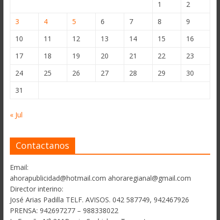
1
2
3
4
5
6
7
8
9
10
11
12
13
14
15
16
17
18
19
20
21
22
23
24
25
26
27
28
29
30
31
« Jul
Contactanos
Email:
ahorapublicidad@hotmail.com ahoraregianal@gmail.com
Director interino:
José Arias Padilla TELF. AVISOS. 042 587749, 942467926
PRENSA: 942697277 – 988338022