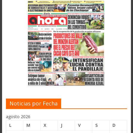
Noticias por Fecha
agosto 2026
L
M
X
J
V
S
D