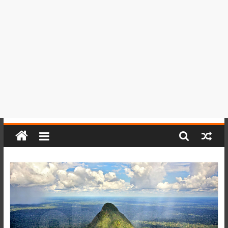
del
Perú,
Mundo
,
Ucayali,
San
Martín
y
Loreto