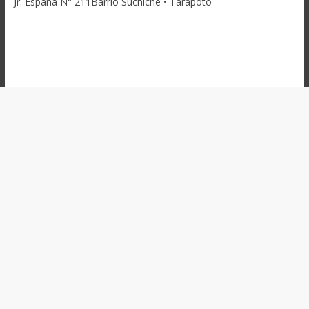
Jr. España N° 211Barrio Suchiche • Tarapoto