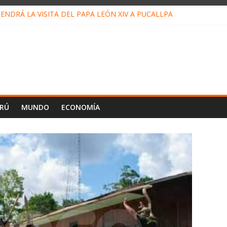
NDRÁ LA VISITA DEL PAPA LEÓN XIV A PUCALLPA
ONCURSO DE MICRORELATOS BIBLIOTECUENTO 2026
UEVA DIRECTIVA SUDUNU
ACTO DE ECONOMÍAS ILEGALES CONTRA PPII DE UCAYALI
 PETRÓLEO EN PERÚ SUPERÓ LOS 36 MIL BARRILES/DÍA EN JULI
ERÚ
MUNDO
ECONOMÍA