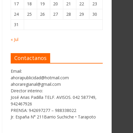
17
18
19
20
21
22
23
24
25
26
27
28
29
30
31
« Jul
Contactanos
Email:
ahorapublicidad@hotmail.com
ahoraregianal@gmail.com
Director interino:
José Arias Padilla TELF. AVISOS. 042 587749,
942467926
PRENSA: 942697277 – 988338022
Jr. España N° 211Barrio Suchiche • Tarapoto