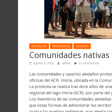
Martín
y
Loreto
PUCALLPA
REGIONALES
UCAYALI
Comunidades nativas t
agosto 3, 2022
admin
0 comentarios
Las comunidades y caseríos aledaños protest
oficinas del ACR- Imiría, ubicada en la Comu
La protesta se realiza tras doce años de una
regional del lago Imiría (ACR), por parte del
Los miembros de las comunidades aledañas al
que estas formas de administrar los territo
contra los pueblos indígenas, que atenta cont