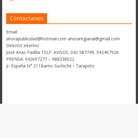
Contactanos
Email:
ahorapublicidad@hotmail.com ahoraregianal@gmail.com
Director interino:
José Arias Padilla TELF. AVISOS. 042 587749, 942467926
PRENSA: 942697277 – 988338022
Jr. España N° 211Barrio Suchiche • Tarapoto