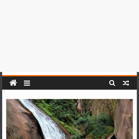
del
Perú,
Mundo
,
Ucayali,
San
Martín
y
Loreto