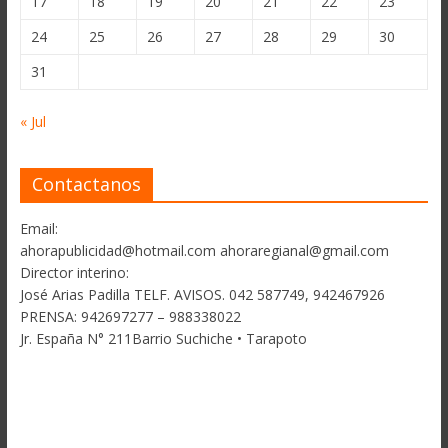
17
18
19
20
21
22
23
24
25
26
27
28
29
30
31
« Jul
Contactanos
Email:
ahorapublicidad@hotmail.com ahoraregianal@gmail.com
Director interino:
José Arias Padilla TELF. AVISOS. 042 587749, 942467926
PRENSA: 942697277 – 988338022
Jr. España N° 211Barrio Suchiche • Tarapoto