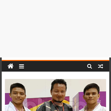
del
Perú,
Mundo
,
Ucayali,
San
Martín
y
Loreto