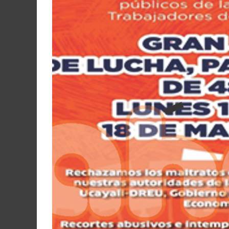
Martín
y
Loreto