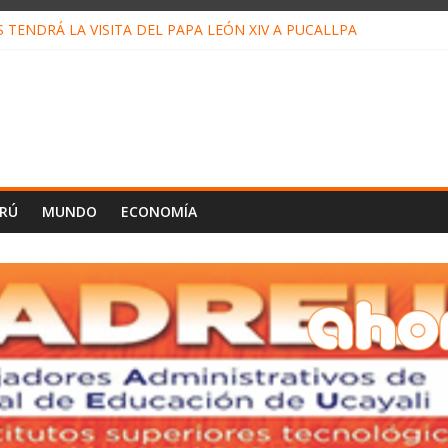
TENDRÁ LA VISITA DEL PAPA LEÓN XIV A PUCALLPA
 CONCURSO DE MICRORELATOS BIBLIOTECUENTO 2026
 NUEVA DIRECTIVA SUDUNU
MPACTO DE ECONOMÍAS ILEGALES CONTRA PPII DE UCAYALI
DE PETRÓLEO EN PERÚ SUPERÓ LOS 36 MIL BARRILES/DÍA EN JU
ERÚ
MUNDO
ECONOMÍA