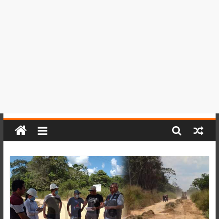
del
Perú,
Mundo
,
Ucayali,
San
Martín
y
Loreto