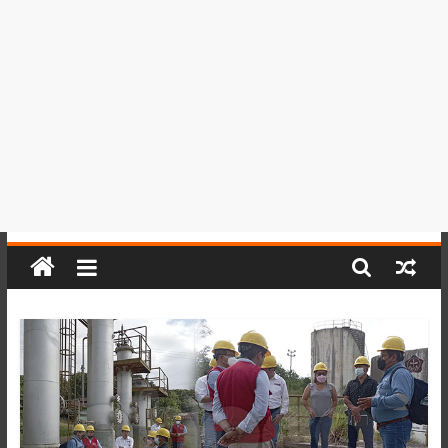
del
Perú,
Mundo
,
Ucayali,
San
Martín
y
Loreto