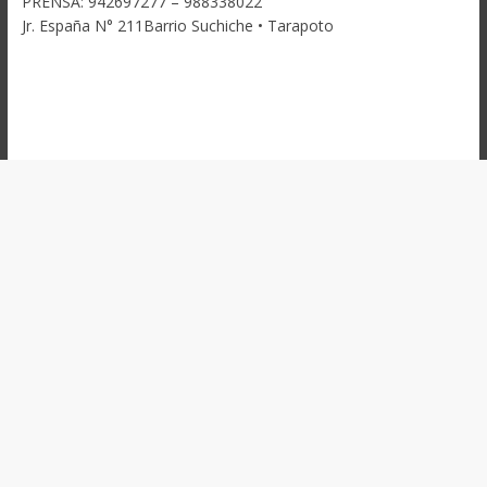
PRENSA: 942697277 – 988338022
Jr. España N° 211Barrio Suchiche • Tarapoto