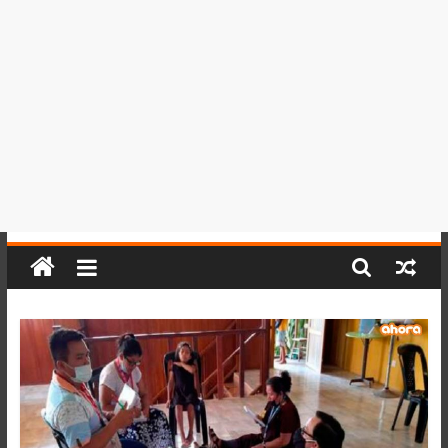
del
Perú,
Mundo
,
Ucayali,
San
Martín
y
Loreto