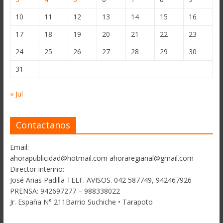
10
11
12
13
14
15
16
17
18
19
20
21
22
23
24
25
26
27
28
29
30
31
« Jul
Contactanos
Email:
ahorapublicidad@hotmail.com ahoraregianal@gmail.com
Director interino:
José Arias Padilla TELF. AVISOS. 042 587749, 942467926
PRENSA: 942697277 – 988338022
Jr. España N° 211Barrio Suchiche • Tarapoto