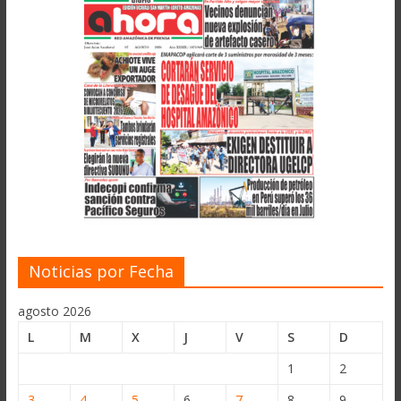
Noticias por Fecha
agosto 2026
L
M
X
J
V
S
D
1
2
3
4
5
6
7
8
9