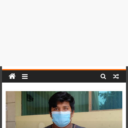
del
Perú,
Mundo
,
Ucayali,
San
Martín
y
Loreto