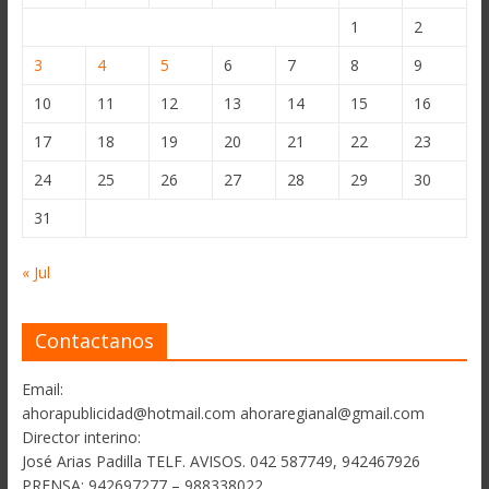
1
2
3
4
5
6
7
8
9
10
11
12
13
14
15
16
17
18
19
20
21
22
23
24
25
26
27
28
29
30
31
« Jul
Contactanos
Email:
ahorapublicidad@hotmail.com ahoraregianal@gmail.com
Director interino:
José Arias Padilla TELF. AVISOS. 042 587749, 942467926
PRENSA: 942697277 – 988338022