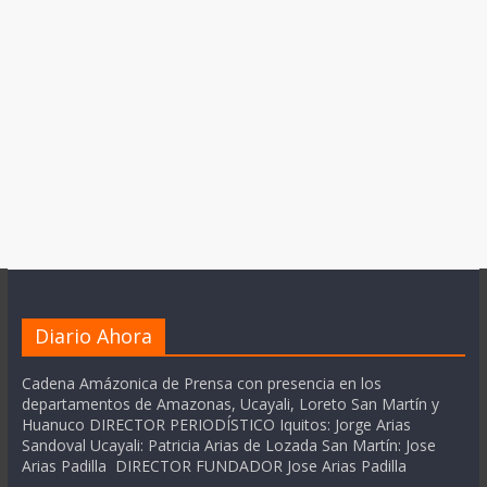
Diario Ahora
Cadena Amázonica de Prensa con presencia en los
departamentos de Amazonas, Ucayali, Loreto San Martín y
Huanuco DIRECTOR PERIODÍSTICO Iquitos: Jorge Arias
Sandoval Ucayali: Patricia Arias de Lozada San Martín: Jose
Arias Padilla DIRECTOR FUNDADOR Jose Arias Padilla