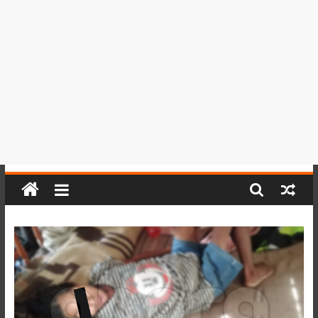
del
Perú,
Mundo
,
Ucayali,
San
Martín
y
Loreto