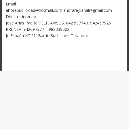
Email:
ahorapublicidad@hotmail.com ahoraregianal@gmail.com
Director interino:
José Arias Padilla TELF. AVISOS. 042 587749, 942467926
PRENSA: 942697277 – 988338022
Jr. España N° 211Barrio Suchiche • Tarapoto