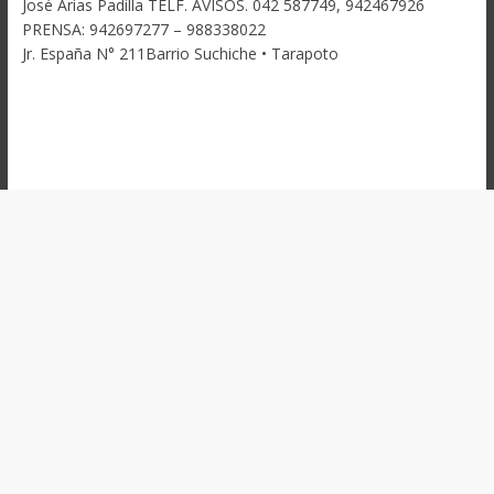
José Arias Padilla TELF. AVISOS. 042 587749, 942467926
PRENSA: 942697277 – 988338022
Jr. España N° 211Barrio Suchiche • Tarapoto