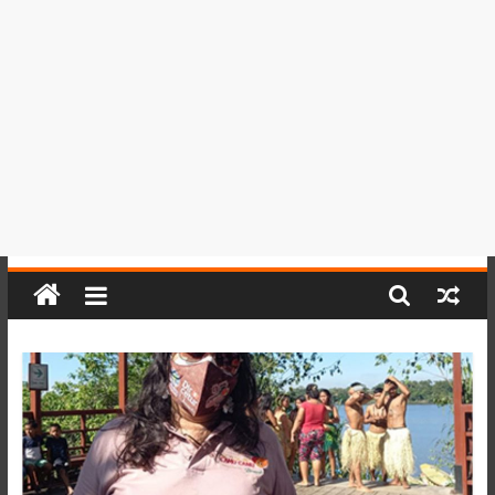
del
Perú,
Mundo
,
Ucayali,
San
Martín
y
Loreto