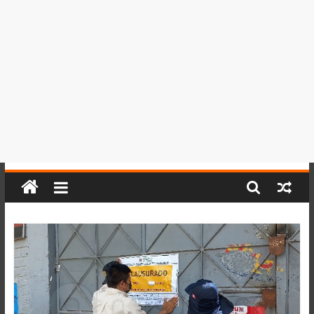
del
Perú,
Mundo
,
Ucayali,
San
Martín
y
Loreto