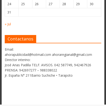
24
25
26
27
28
29
30
31
« Jul
Contactanos
Email:
ahorapublicidad@hotmail.com ahoraregianal@gmail.com
Director interino:
José Arias Padilla TELF. AVISOS. 042 587749, 942467926
PRENSA: 942697277 – 988338022
Jr. España N° 211Barrio Suchiche • Tarapoto