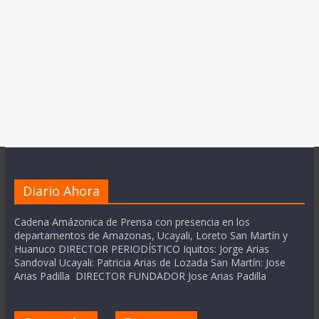
Diario Ahora
Cadena Amázonica de Prensa con presencia en los
departamentos de Amazonas, Ucayali, Loreto San Martín y
Huanuco DIRECTOR PERIODÍSTICO Iquitos: Jorge Arias
Sandoval Ucayali: Patricia Arias de Lozada San Martín: Jose
Arias Padilla DIRECTOR FUNDADOR Jose Arias Padilla