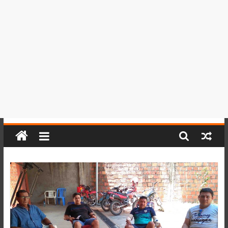
del
Perú,
Mundo
,
Ucayali,
San
Martín
y
Loreto