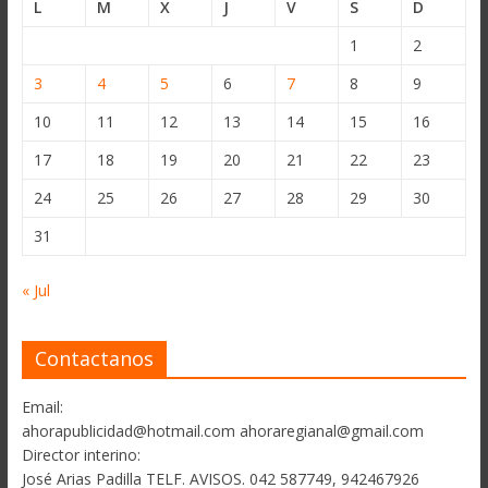
L
M
X
J
V
S
D
1
2
3
4
5
6
7
8
9
10
11
12
13
14
15
16
17
18
19
20
21
22
23
24
25
26
27
28
29
30
31
« Jul
Contactanos
Email:
ahorapublicidad@hotmail.com ahoraregianal@gmail.com
Director interino:
José Arias Padilla TELF. AVISOS. 042 587749, 942467926