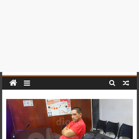
del
Perú,
Mundo
,
Ucayali,
San
Martín
y
Loreto