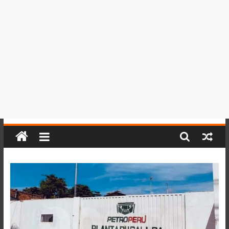
del
Perú,
Mundo
,
Ucayali,
San
Martín
y
Loreto