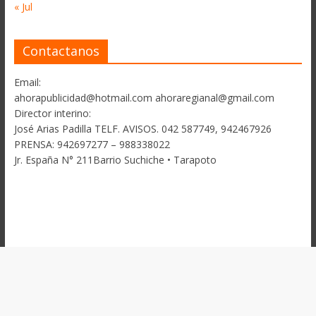
« Jul
Contactanos
Email:
ahorapublicidad@hotmail.com ahoraregianal@gmail.com
Director interino:
José Arias Padilla TELF. AVISOS. 042 587749, 942467926
PRENSA: 942697277 – 988338022
Jr. España N° 211Barrio Suchiche • Tarapoto