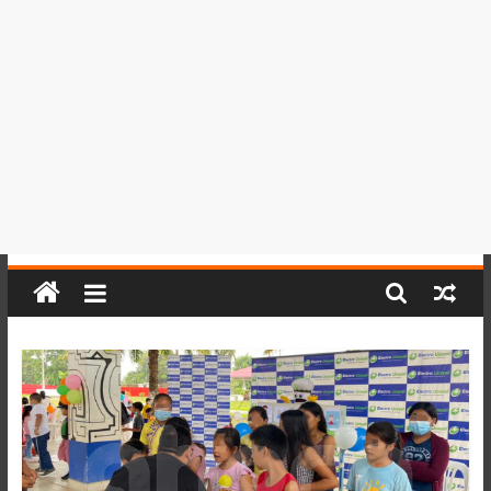
del
Perú,
Mundo
,
Ucayali,
San
Martín
y
Loreto