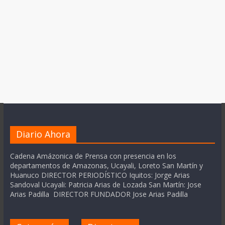
Diario Ahora
Cadena Amázonica de Prensa con presencia en los
departamentos de Amazonas, Ucayali, Loreto San Martín y
Huanuco DIRECTOR PERIODÍSTICO Iquitos: Jorge Arias
Sandoval Ucayali: Patricia Arias de Lozada San Martín: Jose
Arias Padilla DIRECTOR FUNDADOR Jose Arias Padilla