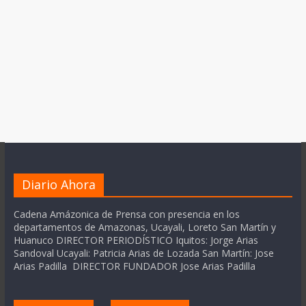
Diario Ahora
Cadena Amázonica de Prensa con presencia en los
departamentos de Amazonas, Ucayali, Loreto San Martín y
Huanuco DIRECTOR PERIODÍSTICO Iquitos: Jorge Arias
Sandoval Ucayali: Patricia Arias de Lozada San Martín: Jose
Arias Padilla DIRECTOR FUNDADOR Jose Arias Padilla