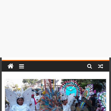
del
Perú,
Mundo
,
Ucayali,
San
Martín
y
Loreto