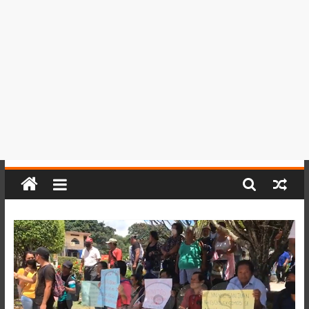
del
Perú,
Mundo
,
Ucayali,
San
Martín
y
Loreto