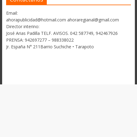
Email:
ahorapublicidad@hotmail.com ahoraregianal@gmail.com
Director interino:
José Arias Padilla TELF. AVISOS. 042 587749, 942467926
PRENSA: 942697277 – 988338022
Jr. España N° 211Barrio Suchiche • Tarapoto