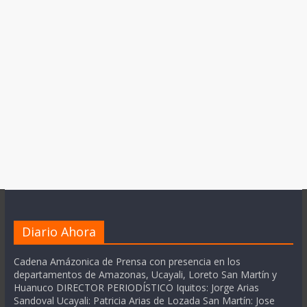
Diario Ahora
Cadena Amázonica de Prensa con presencia en los
departamentos de Amazonas, Ucayali, Loreto San Martín y
Huanuco DIRECTOR PERIODÍSTICO Iquitos: Jorge Arias
Sandoval Ucayali: Patricia Arias de Lozada San Martín: Jose