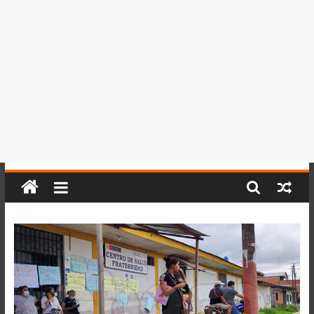
del
Perú,
Mundo
,
Ucayali,
San
Martín
y
Loreto