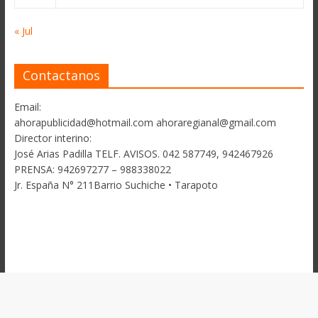
« Jul
Contactanos
Email:
ahorapublicidad@hotmail.com ahoraregianal@gmail.com
Director interino:
José Arias Padilla TELF. AVISOS. 042 587749, 942467926
PRENSA: 942697277 – 988338022
Jr. España N° 211Barrio Suchiche • Tarapoto