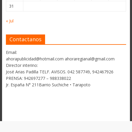
31
« Jul
Contactanos
Email:
ahorapublicidad@hotmail.com ahoraregianal@gmail.com
Director interino:
José Arias Padilla TELF. AVISOS. 042 587749, 942467926
PRENSA: 942697277 – 988338022
Jr. España N° 211Barrio Suchiche • Tarapoto