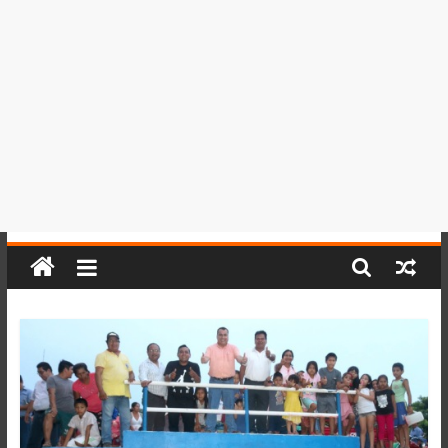
del
Perú,
Mundo
,
Ucayali,
San
Martín
y
Loreto