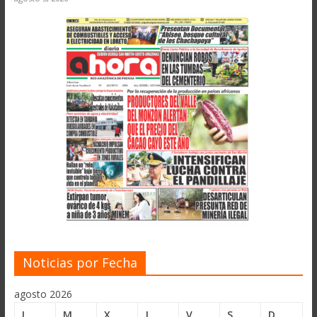
Noticias por Fecha
agosto 2026
L
M
X
J
V
S
D