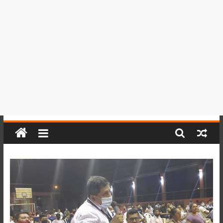
del
Perú,
Mundo
,
Ucayali,
San
Martín
y
Loreto