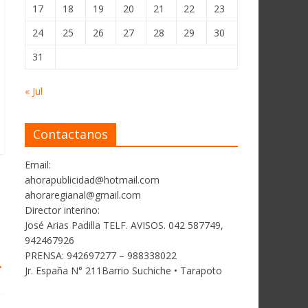
17
18
19
20
21
22
23
24
25
26
27
28
29
30
31
« Jul
Contactanos
Email:
ahorapublicidad@hotmail.com
ahoraregianal@gmail.com
Director interino:
José Arias Padilla TELF. AVISOS. 042 587749,
942467926
PRENSA: 942697277 – 988338022
→
Jr. España N° 211Barrio Suchiche • Tarapoto