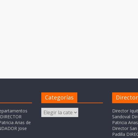
Categorías
Directo
Categorías
departamentos
Director Iqui
o DIRECTOR
Sandoval Dir
atricia Arias de
Patricia Ari
FUNDADOR Jose
Director San 
Padilla DI