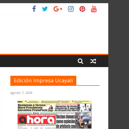
IO
Edición Impresa Ucayali
agosto 7, 2026