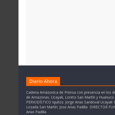
Diario Ahora
Cadena Amázonica de Prensa con presencia en los 
de Amazonas, Ucayali, Loreto San Martín y Huanuc
PERIODÍSTICO Iquitos: Jorge Arias Sandoval Ucayali: P
Lozada San Martín: Jose Arias Padilla DIRECTOR 
Arias Padilla