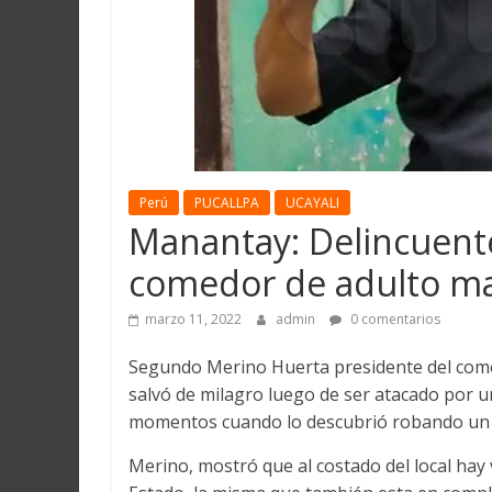
Martín
y
Loreto
Perú
PUCALLPA
UCAYALI
Manantay: Delincuente
comedor de adulto m
marzo 11, 2022
admin
0 comentarios
Segundo Merino Huerta presidente del comed
salvó de milagro luego de ser atacado por u
momentos cuando lo descubrió robando un 
Merino, mostró que al costado del local hay