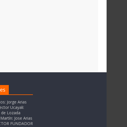
res
tos: Jorge Arias
ector Ucayali:
as de Lozada
Martín: Jose Arias
RECTOR FUNDADOR