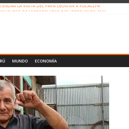
ENDRÁ LA VISITA DEL PAPA LEÓN XIV A PUCALLPA
CONCURSO DE MICRORELATOS BIBLIOTECUENTO 2026
NUEVA DIRECTIVA SUDUNU
PACTO DE ECONOMÍAS ILEGALES CONTRA PPII DE UCAYALI
E PETRÓLEO EN PERÚ SUPERÓ LOS 36 MIL BARRILES/DÍA EN JUL
ERÚ
MUNDO
ECONOMÍA