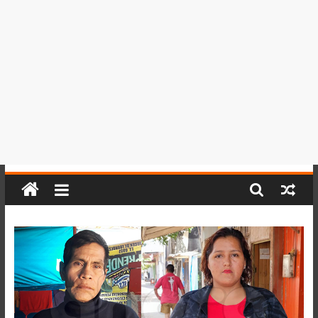
del
Perú,
Mundo
,
Ucayali,
San
Martín
y
Loreto