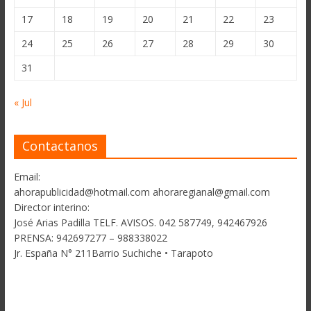
17
18
19
20
21
22
23
24
25
26
27
28
29
30
31
« Jul
Contactanos
Email:
ahorapublicidad@hotmail.com ahoraregianal@gmail.com
Director interino:
José Arias Padilla TELF. AVISOS. 042 587749, 942467926
PRENSA: 942697277 – 988338022
Jr. España N° 211Barrio Suchiche • Tarapoto