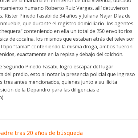
horas de la mañana en el interior de una vivienda, ubicado
sentamiento humano Roberto Ruiz Vargas, allí detuvieron
, Rister Pinedo Fasabi de 34 años y Juliana Najar Díaz de
 inmueble, que durante el registro domiciliario los agentes
chequera” conteniendo en ella un total de 250 envoltorios
ica de cocaína, los mismos que estaban atrás del televisor
el tipo “tamal” conteniendo la misma droga, ambos fueron
enidos, exactamente en la repisa y debajo del colchón.
e Segundo Pinedo Fasabi, logro escapar del lugar
 del predio, esto al notar la presencia policial que ingreso
s tres antes mencionados, quienes junto a su ilícita
ición de la Depandro para las diligencias e
a)
 padre tras 20 años de búsqueda