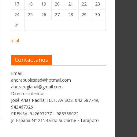
17
18
19
20
21
22
23
24
25
26
27
28
29
30
31
« Jul
Contactanos
Email:
ahorapublicidad@hotmail.com
ahoraregianal@gmail.com
Director interino:
José Arias Padilla TELF. AVISOS. 042 587749,
942467926
PRENSA: 942697277 – 988338022
Jr. España N° 211Barrio Suchiche • Tarapoto