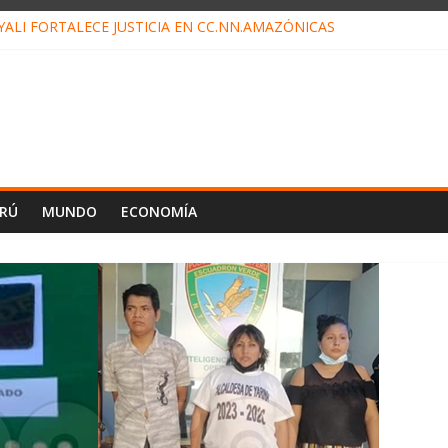
ALI FORTALECE JUSTICIA EN CC.NN.AMAZÓNICAS
LOJ INVISIBLE” BAJO TIERRA QUE CONTROLA TODA LA VIDA EN E
ALIAGA NO EXPLICA RENUNCIA DE LUIS RUBIO
ES EL ÚLTIMO DÍA PARA PAGOS DE RECIBOS
TAHUANIA IRREGULARIDADES EN COMPRA COMBUSTIBLE
ERÚ
MUNDO
ECONOMÍA