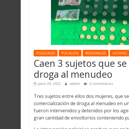
Martín
y
Loreto
POLICIALES
PUCALLPA
REGIONALES
UCAYALI
Caen 3 sujetos que se
droga al menudeo
junio 29, 2022
admin
0 comentarios
Tres sujetos entre ellos dos mujeres, que seg
comercialización de droga al menudeo en una 
fueron intervenidos y detenidos por los age
gran cantidad de envoltorios conteniendo pa