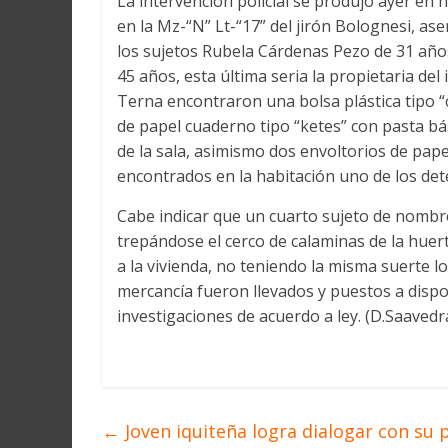
La intervención policial se produjo ayer en 
en la Mz-“N” Lt-“17” del jirón Bolognesi, a
los sujetos Rubela Cárdenas Pezo de 31 años
45 años, esta última seria la propietaria del
Terna encontraron una bolsa plástica tipo “
de papel cuaderno tipo “ketes” con pasta bás
de la sala, asimismo dos envoltorios de pap
encontrados en la habitación uno de los det
Cabe indicar que un cuarto sujeto de nombr
trepándose el cerco de calaminas de la huerta
a la vivienda, no teniendo la misma suerte lo
mercancía fueron llevados y puestos a dispos
investigaciones de acuerdo a ley. (D.Saavedr
←
Joven iquiteña logra dialogar con su