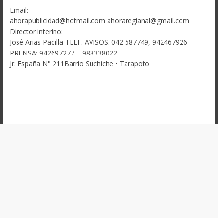
Email:
ahorapublicidad@hotmail.com ahoraregianal@gmail.com
Director interino:
José Arias Padilla TELF. AVISOS. 042 587749, 942467926
PRENSA: 942697277 – 988338022
Jr. España N° 211Barrio Suchiche • Tarapoto