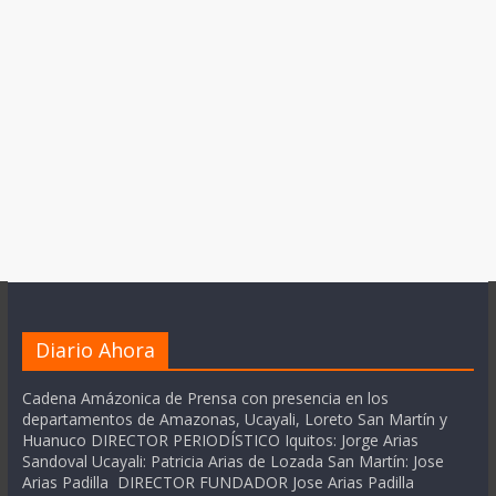
Diario Ahora
Cadena Amázonica de Prensa con presencia en los
departamentos de Amazonas, Ucayali, Loreto San Martín y
Huanuco DIRECTOR PERIODÍSTICO Iquitos: Jorge Arias
Sandoval Ucayali: Patricia Arias de Lozada San Martín: Jose
Arias Padilla DIRECTOR FUNDADOR Jose Arias Padilla