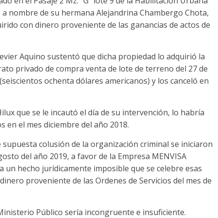
do en el Pasaje 2 Mz. “G” lote 9 de la Habilitación Urbana
19, a nombre de su hermana Alejandrina Chambergo Chota,
uirido con dinero proveniente de las ganancias de actos de
vier Aquino sustentó que dicha propiedad lo adquirió la
rato privado de compra venta de lote de terreno del 27 de
 (seiscientos ochenta dólares americanos) y los canceló en
x que se le incautó el día de su intervención, lo habría
os en el mes diciembre del año 2018.
 supuesta colusión de la organización criminal se iniciaron
agosto del año 2019, a favor de la Empresa MENVISA
un hecho jurídicamente imposible que se celebre esas
dinero proveniente de las Ordenes de Servicios del mes de
inisterio Público sería incongruente e insuficiente.