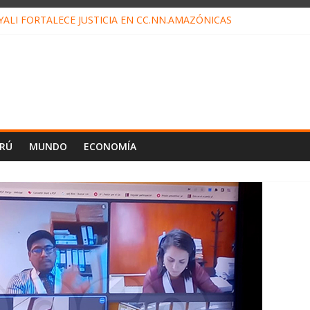
ALI FORTALECE JUSTICIA EN CC.NN.AMAZÓNICAS
LOJ INVISIBLE” BAJO TIERRA QUE CONTROLA TODA LA VIDA EN E
ALIAGA NO EXPLICA RENUNCIA DE LUIS RUBIO
ES EL ÚLTIMO DÍA PARA PAGOS DE RECIBOS
TAHUANIA IRREGULARIDADES EN COMPRA COMBUSTIBLE
ERÚ
MUNDO
ECONOMÍA