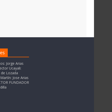
res
tos: Jorge Arias
ector Ucayali:
as de Lozada
Martín: Jose Arias
RECTOR FUNDADOR
dilla