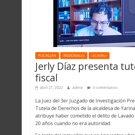
Martín
y
Loreto
PUCALLPA
REGIONALES
UCAYALI
Jerly Díaz presenta tu
fiscal
abril 27, 2022
admin
0 comentarios
La Juez del 3er Juzgado de Investigación Prep
Tutela de Derechos de la alcaldesa de Yarinac
atribuye haber cometido el delito de Lavad
20 años cuando no era autoridad.