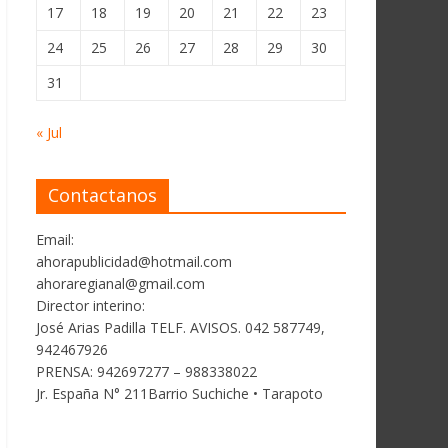
17
18
19
20
21
22
23
24
25
26
27
28
29
30
31
« Jul
Contactanos
Email:
ahorapublicidad@hotmail.com
ahoraregianal@gmail.com
Director interino:
José Arias Padilla TELF. AVISOS. 042 587749,
942467926
PRENSA: 942697277 – 988338022
Jr. España N° 211Barrio Suchiche • Tarapoto