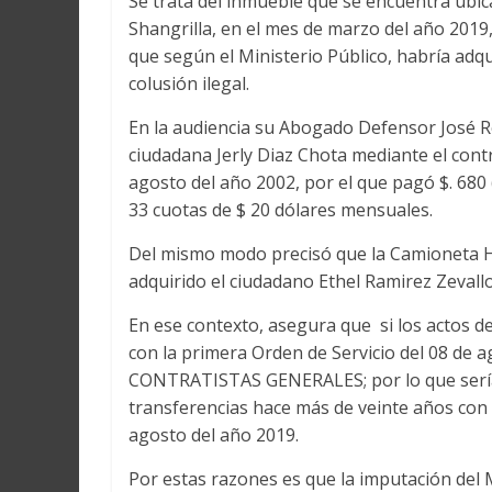
Se trata del inmueble que se encuentra ubica
Shangrilla, en el mes de marzo del año 20
que según el Ministerio Público, habría adq
colusión ilegal.
En la audiencia su Abogado Defensor José Re
ciudadana Jerly Diaz Chota mediante el cont
agosto del año 2002, por el que pagó $. 680
33 cuotas de $ 20 dólares mensuales.
Del mismo modo precisó que la Camioneta Hilu
adquirido el ciudadano Ethel Ramirez Zevall
En ese contexto, asegura que si los actos de
con la primera Orden de Servicio del 08 de 
CONTRATISTAS GENERALES; por lo que sería 
transferencias hace más de veinte años con 
agosto del año 2019.
Por estas razones es que la imputación del M