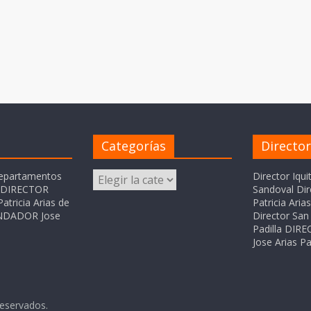
Categorías
Directo
Categorías
departamentos
Director Iqui
o DIRECTOR
Sandoval Dir
atricia Arias de
Patricia Ari
FUNDADOR Jose
Director San 
Padilla DI
Jose Arias Pa
reservados.