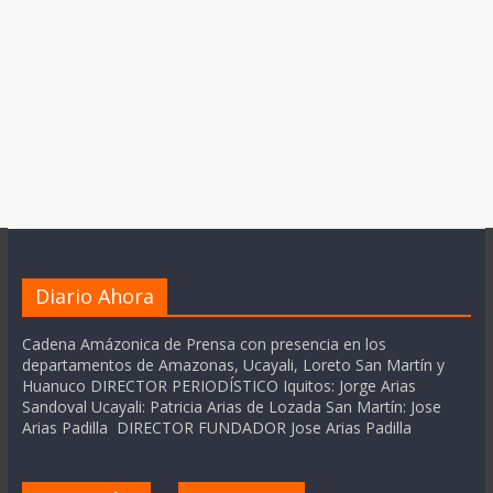
Diario Ahora
Cadena Amázonica de Prensa con presencia en los
departamentos de Amazonas, Ucayali, Loreto San Martín y
Huanuco DIRECTOR PERIODÍSTICO Iquitos: Jorge Arias
Sandoval Ucayali: Patricia Arias de Lozada San Martín: Jose
Arias Padilla DIRECTOR FUNDADOR Jose Arias Padilla