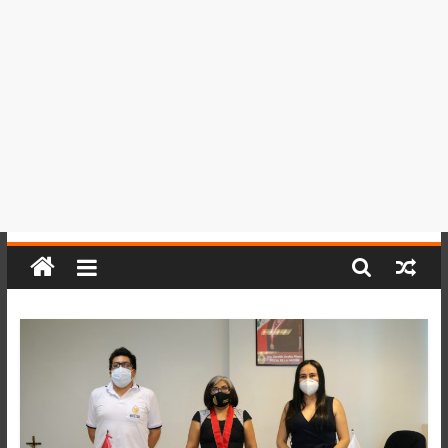
del
Perú,
Mundo
,
Ucayali,
San
Martín
y
Loreto