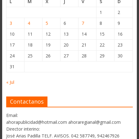
L
M
X
J
V
S
D
1
2
3
4
5
6
7
8
9
10
11
12
13
14
15
16
17
18
19
20
21
22
23
24
25
26
27
28
29
30
31
« Jul
Contactanos
Email:
ahorapublicidad@hotmail.com ahoraregianal@gmail.com
Director interino:
José Arias Padilla TELF. AVISOS. 042 587749, 942467926