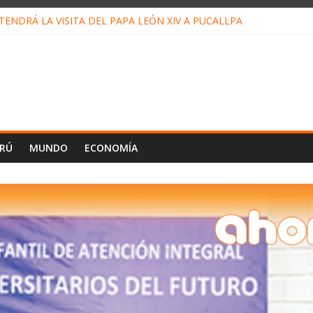
ENDRÁ LA VISITA DEL PAPA LEÓN XIV A PUCALLPA
CONCURSO DE MICRORELATOS BIBLIOTECUENTO 2026
NUEVA DIRECTIVA SUDUNU
PACTO DE ECONOMÍAS ILEGALES CONTRA PPII DE UCAYALI
E PETRÓLEO EN PERÚ SUPERÓ LOS 36 MIL BARRILES/DÍA EN JUL
ERÚ
MUNDO
ECONOMÍA