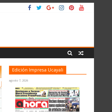
IO
Edición Impresa Ucayali
agosto 7, 2026