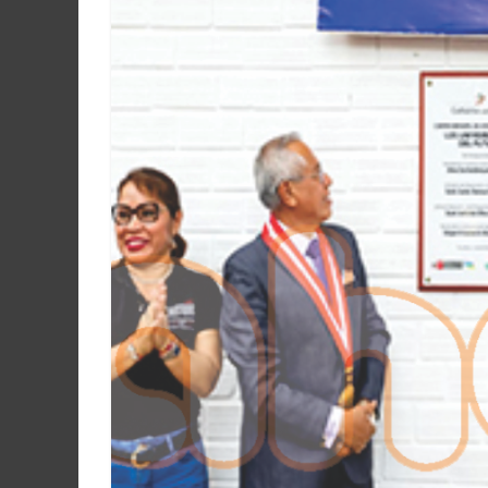
Martín
y
Loreto