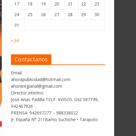
17
18
19
20
21
22
23
24
25
26
27
28
29
30
31
« Jul
Contactanos
Email:
ahorapublicidad@hotmail.com
ahoraregianal@gmail.com
Director interino:
José Arias Padilla TELF. AVISOS. 042 587749,
942467926
PRENSA: 942697277 – 988338022
Jr. España N° 211Barrio Suchiche • Tarapoto